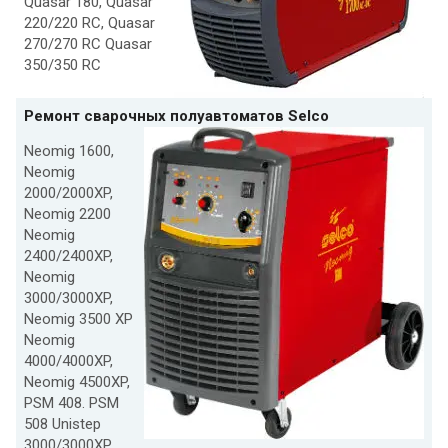
Quasar 180, Quasar
220/220 RC, Quasar
270/270 RC Quasar
350/350 RC
Ремонт сварочных полуавтоматов Selco
Neomig 1600,
Neomig
2000/2000XP,
Neomig 2200
Neomig
2400/2400XP,
Neomig
3000/3000XP,
Neomig 3500 XP
Neomig
4000/4000XP,
Neomig 4500XP,
PSM 408. PSM
508 Unistep
3000/3000XP,